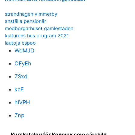
strandhagen vimmerby
anställa pensionär
medborgarhuset gamlestaden
kulturens hus program 2021
lautoja espoo
WoMJD
OFyEh
ZSxd
kcE
hlVPH
Znp
Kurskatalog för Komvux som särskild