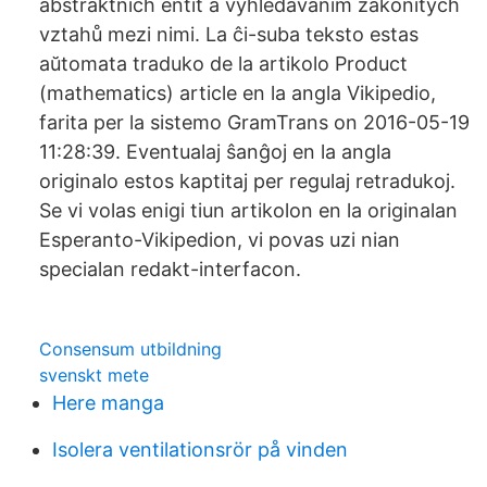
abstraktních entit a vyhledáváním zákonitých
vztahů mezi nimi. La ĉi-suba teksto estas
aŭtomata traduko de la artikolo Product
(mathematics) article en la angla Vikipedio,
farita per la sistemo GramTrans on 2016-05-19
11:28:39. Eventualaj ŝanĝoj en la angla
originalo estos kaptitaj per regulaj retradukoj.
Se vi volas enigi tiun artikolon en la originalan
Esperanto-Vikipedion, vi povas uzi nian
specialan redakt-interfacon.
Consensum utbildning
svenskt mete
Here manga
Isolera ventilationsrör på vinden