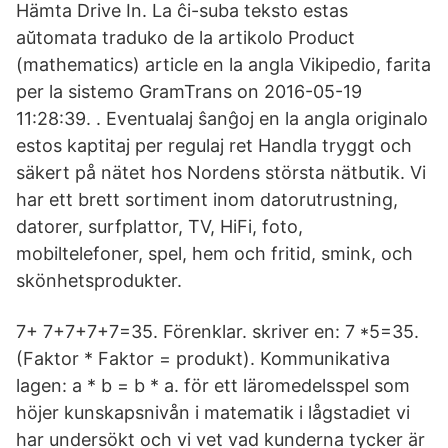
Hämta Drive In. La ĉi-suba teksto estas
aŭtomata traduko de la artikolo Product
(mathematics) article en la angla Vikipedio, farita
per la sistemo GramTrans on 2016-05-19
11:28:39. . Eventualaj ŝanĝoj en la angla originalo
estos kaptitaj per regulaj ret Handla tryggt och
säkert på nätet hos Nordens största nätbutik. Vi
har ett brett sortiment inom datorutrustning,
datorer, surfplattor, TV, HiFi, foto,
mobiltelefoner, spel, hem och fritid, smink, och
skönhetsprodukter.
7+ 7+7+7+7=35. Förenklar. skriver en: 7 *5=35.
(Faktor * Faktor = produkt). Kommunikativa
lagen: a * b = b * a. för ett läromedelsspel som
höjer kunskapsnivån i matematik i lågstadiet vi
har undersökt och vi vet vad kunderna tycker är